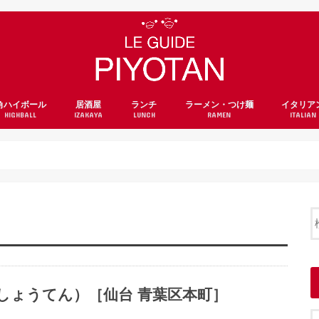
角ハイボール
居酒屋
ランチ
ラーメン・つけ麺
イタリア
HIGHBALL
IZAKAYA
LUNCH
RAMEN
ITALIAN
しょうてん）［仙台 青葉区本町］