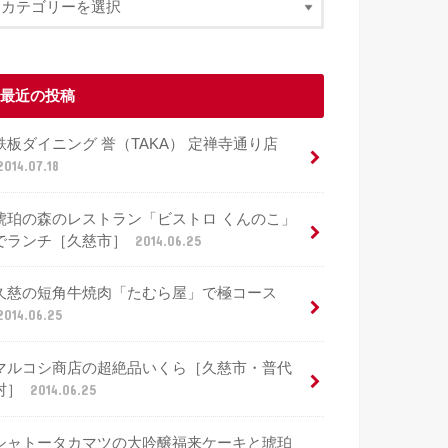
最近の投稿
鉄板ダイニング 誉（TAKA） 定禅寺通り店
2014.07.18
琥珀の森のレストラン「ビストロ くんのこ」
でランチ［久慈市］
2014.06.25
久慈の短角牛焼肉「たむら屋」で極コース
2014.06.25
マルコシ商店の超絶品いくら［久慈市・普代
村］
2014.06.25
シャトータカマツの大吟醸福来ケーキと琥珀