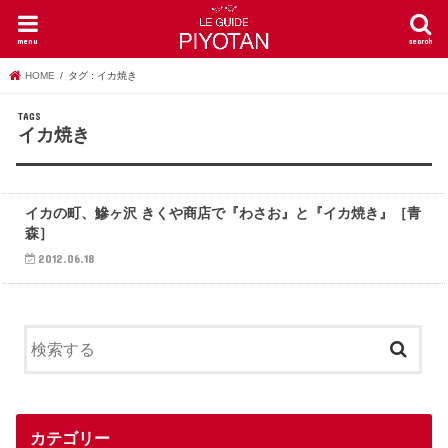
menu
search
HOME
タグ : イカ焼き
イカ焼き
青森グルメ
イカの町、鰺ヶ沢 きくや商店で『わさお』と『イカ焼き』［青
森］
2012.06.18
カテゴリー