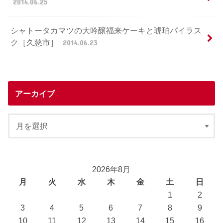
2014.06.25
シャトータカマツの大吟醸福来ケーキと琥珀パイラス
ク［久慈市］
2014.06.23
アーカイブ
2026年8月
月
火
水
木
金
土
日
1
2
3
4
5
6
7
8
9
10
11
12
13
14
15
16