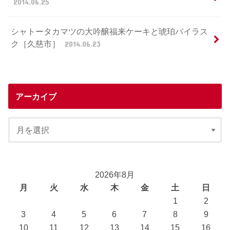
2014.06.25
シャトータカマツの大吟醸福来ケーキと琥珀パイラス
ク［久慈市］
2014.06.23
アーカイブ
2026年8月
月
火
水
木
金
土
日
1
2
3
4
5
6
7
8
9
10
11
12
13
14
15
16