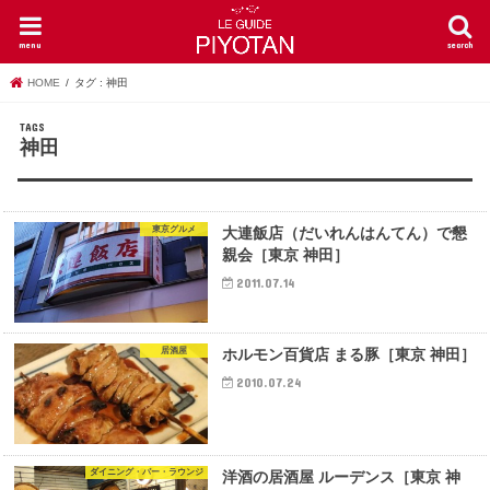
menu
search
HOME
タグ : 神田
神田
東京グルメ
大連飯店（だいれんはんてん）で懇
親会［東京 神田］
2011.07.14
居酒屋
ホルモン百貨店 まる豚［東京 神田］
2010.07.24
ダイニング・バー・ラウンジ
洋酒の居酒屋 ルーデンス［東京 神