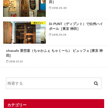
田］
2010.05.02
東京グルメ
Di PUNT（ディプント）で白州ハイ
ボール［東京 神田］
2010.04.30
カフェ
chacafe 茶空楽（ちゃかふぇ ちゃくーら） ビュッフェ [東京 神
田]
2010.01.23
カテゴリー