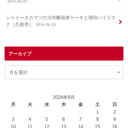
2014.06.25
シャトータカマツの大吟醸福来ケーキと琥珀パイラス
ク［久慈市］
2014.06.23
アーカイブ
2026年8月
月
火
水
木
金
土
日
1
2
3
4
5
6
7
8
9
10
11
12
13
14
15
16