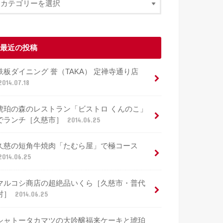
最近の投稿
鉄板ダイニング 誉（TAKA） 定禅寺通り店
2014.07.18
琥珀の森のレストラン「ビストロ くんのこ」
でランチ［久慈市］
2014.06.25
久慈の短角牛焼肉「たむら屋」で極コース
2014.06.25
マルコシ商店の超絶品いくら［久慈市・普代
村］
2014.06.25
シャトータカマツの大吟醸福来ケーキと琥珀