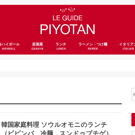
角ハイボール
居酒屋
ランチ
ラーメン・つけ麺
イタリア
HIGHBALL
IZAKAYA
LUNCH
RAMEN
ITALIAN
韓国家庭料理 ソウルオモニのランチ
（ビビンバ、冷麺、スンドゥブチゲ）