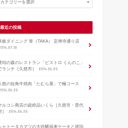
最近の投稿
鉄板ダイニング 誉（TAKA） 定禅寺通り店
2014.07.18
琥珀の森のレストラン「ビストロ くんのこ」
でランチ［久慈市］
2014.06.25
久慈の短角牛焼肉「たむら屋」で極コース
2014.06.25
マルコシ商店の超絶品いくら［久慈市・普代
村］
2014.06.25
シャトータカマツの大吟醸福来ケーキと琥珀