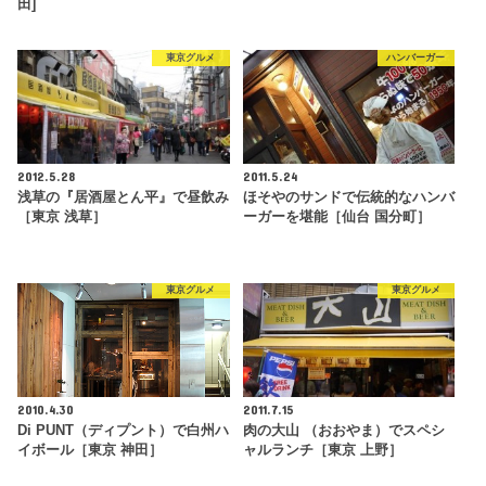
田]
東京グルメ
ハンバーガー
2012.5.28
2011.5.24
浅草の『居酒屋とん平』で昼飲み
ほそやのサンドで伝統的なハンバ
［東京 浅草］
ーガーを堪能［仙台 国分町］
東京グルメ
東京グルメ
2010.4.30
2011.7.15
Di PUNT（ディプント）で白州ハ
肉の大山 （おおやま）でスペシ
イボール［東京 神田］
ャルランチ［東京 上野］