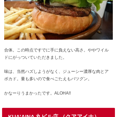
合体。この時点ですでに手に負えない高さ。ややワイル
ドにがっついていただきました。
味は、当然ハズしようがなく、ジューシー濃厚な肉とア
ボカド。量も多いので食べごたえもバツグン。
かなーりうまかったです。ALOHA!!
KUA’AINA 丸ビル店 （クアアイナ）