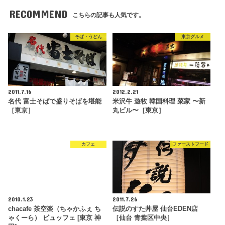
RECOMMEND
こちらの記事も人気です。
そば・うどん
東京グルメ
2011.7.16
2012.2.21
名代 富士そばで盛りそばを堪能
米沢牛 遊牧 韓国料理 菜家 〜新
［東京］
丸ビル〜［東京］
カフェ
ファーストフード
2010.1.23
2011.7.26
chacafe 茶空楽（ちゃかふぇ ち
伝説のすた丼屋 仙台EDEN店
ゃくーら） ビュッフェ [東京 神
［仙台 青葉区中央］