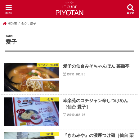
menu
search
HOME
タグ : 愛子
愛子
ラーメン・つけ麺
愛子の仙台みそちゃんぽん 菜麺亭
2013.02.20
つけ麺
幸楽苑のコチジャン辛しつけめん
［仙台 愛子］
2012.02.23
つけ麺
『きわみや』の濃厚つけ麺［仙台 栗