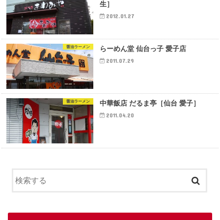
生］
2012.01.27
醤油ラーメン
らーめん堂 仙台っ子 愛子店
2011.07.29
醤油ラーメン
中華飯店 だるま亭［仙台 愛子］
2011.04.20