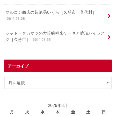
マルコシ商店の超絶品いくら［久慈市・普代村］
2014.06.25
シャトータカマツの大吟醸福来ケーキと琥珀パイラス
ク［久慈市］
2014.06.23
アーカイブ
2026年8月
月
火
水
木
金
土
日