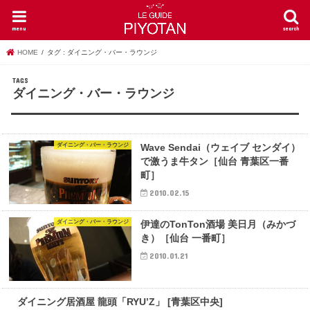
menu
search
HOME
タグ : ダイニング・バー・ラウンジ
ダイニング・バー・ラウンジ
ダイニング・バー・ラウンジ
Wave Sendai（ウェイブ センダイ）
で激うま牛タン［仙台 青葉区一番
町］
2010.02.15
ダイニング・バー・ラウンジ
伊達のTonTon酒場 美日月（みかづ
き）［仙台 一番町］
2010.01.21
とんこつラーメン
ダイニング居酒屋 龍頭「RYU’Z」 [青葉区中央]