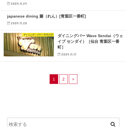
2009.11.29
ダイニング・バー・ラウンジ
japanese dining 簾（れん）[青葉区一番町]
2009.11.28
ダイニング・バー・ラウンジ
ダイニングバー Wave Sendai（ウェ
イブ センダイ）［仙台 青葉区一番
町］
2009.11.17
1
2
>