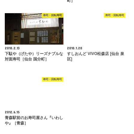
町］
寿司・回転寿司
寿司・回転寿司
2010.2.13
2010.1.20
下駄や（げたや）リーズナブルな
すしおんど VIVO松森店 [仙台 泉
対面寿司［仙台 国分町］
区]
寿司・回転寿司
2012.6.15
青森駅前のお寿司屋さん『いわし
や』［青森］