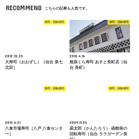
RECOMMEND
こちらの記事も人気です。
寿司・回転寿司
寿司・回転寿司
2012.10.25
2010.4.16
大寿司（おおずし）［仙台 泉七
無添くら寿司 あすと長町店［仙
北田］
台 長町］
寿司・回転寿司
寿司・回転寿司
2012.6.21
2009.11.26
八食市場寿司［八戸 八食センタ
函太郎（かんたろう） 函館発の
ー］
回転寿司［仙台 ララガーデン長