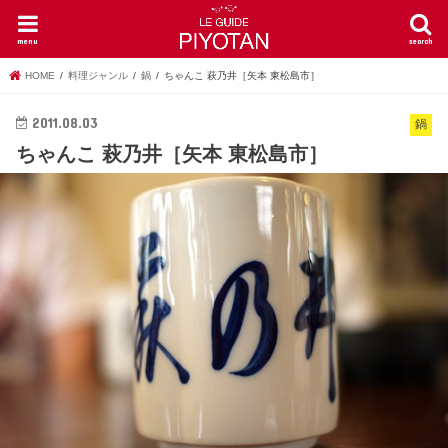
menu
search
HOME
料理ジャンル
鍋
ちゃんこ 萩乃井［矢本 東松島市］
2011.08.03
鍋
ちゃんこ 萩乃井［矢本 東松島市］