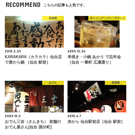
RECOMMEND
こちらの記事も人気です。
居酒屋
ダイニング・バー・ラウンジ
2010.2.25
2009.12.26
KARAKARA（カラカラ）仙台店
串焼き・小鍋 あかり で忘年会
で唐から鍋 ［仙台 駅前］
［仙台 一番町 広瀬通り］
おでん
居酒屋
2009.12.2
2010.6.7
おでん三吉（さんきち） 老舗の
赤から 仙台駅前店［仙台 駅前］
おでん屋さん[仙台 国分町]