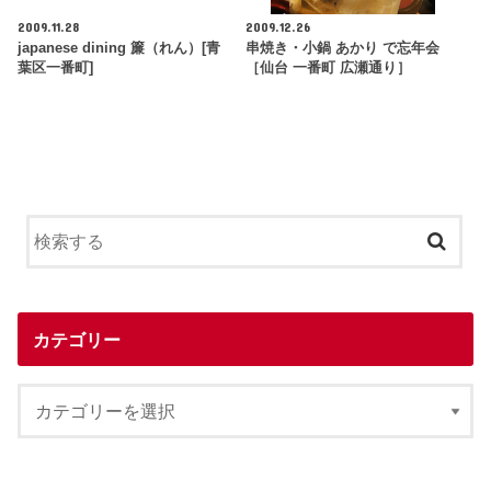
2009.11.28
2009.12.26
japanese dining 簾（れん）[青
串焼き・小鍋 あかり で忘年会
葉区一番町]
［仙台 一番町 広瀬通り］
カテゴリー