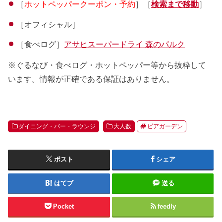
［
ホットペッパークーポン・予約
］［
検索まで移動
］
［オフィシャル］
［食べログ］
アサヒスーパードライ 森のパルク
※ぐるなび・食べログ・ホットペッパー等から抜粋して
います。情報が正確である保証はありません。
ダイニング・バー・ラウンジ
大人数
ビアガーデン
ポスト
シェア
はてブ
送る
Pocket
feedly