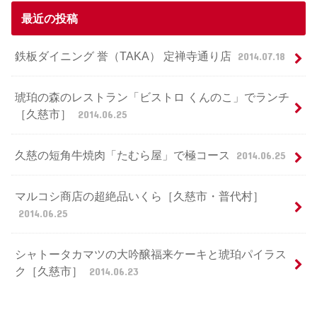
最近の投稿
鉄板ダイニング 誉（TAKA） 定禅寺通り店
2014.07.18
琥珀の森のレストラン「ビストロ くんのこ」でランチ
［久慈市］
2014.06.25
久慈の短角牛焼肉「たむら屋」で極コース
2014.06.25
マルコシ商店の超絶品いくら［久慈市・普代村］
2014.06.25
シャトータカマツの大吟醸福来ケーキと琥珀パイラス
ク［久慈市］
2014.06.23