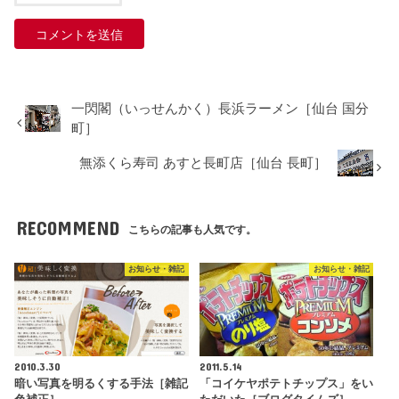
一閃閣（いっせんかく）長浜ラーメン［仙台 国分
町］
無添くら寿司 あすと長町店［仙台 長町］
RECOMMEND
こちらの記事も人気です。
お知らせ・雑記
お知らせ・雑記
2010.3.30
2011.5.14
暗い写真を明るくする手法［雑記
「コイケヤポテトチップス」をい