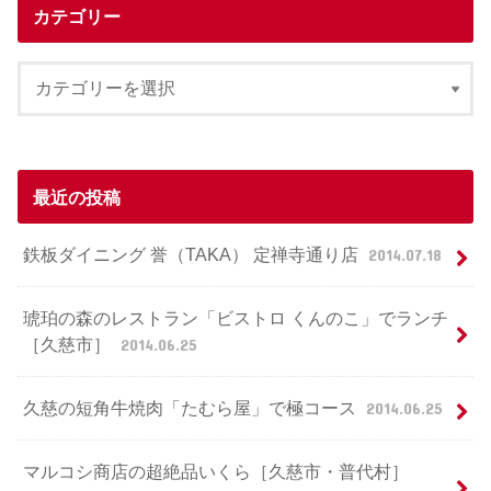
カテゴリー
最近の投稿
鉄板ダイニング 誉（TAKA） 定禅寺通り店
2014.07.18
琥珀の森のレストラン「ビストロ くんのこ」でランチ
［久慈市］
2014.06.25
久慈の短角牛焼肉「たむら屋」で極コース
2014.06.25
マルコシ商店の超絶品いくら［久慈市・普代村］