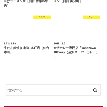
昼はラーメン屋［仙台 青葉区中
メン［仙台 国分町］
央］
ランチ
カレー
2012.1.26
2012.10.31
牛たん炭焼き 利久 本町店［仙台
金沢カレー専門店「kanazawa
本町］
18Curry（金沢スーパーカレー）
…