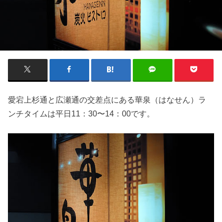
愛宕上杉通と広瀬通の交差点にある華泉（はなせん）ラ
ンチタイムは平日11：30〜14：00です。