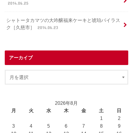
2014.06.25
シャトータカマツの大吟醸福来ケーキと琥珀パイラス
ク［久慈市］
2014.06.23
アーカイブ
2026年8月
月
火
水
木
金
土
日
1
2
3
4
5
6
7
8
9