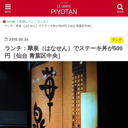
menu
search
HOME
利用シーン
ランチ
ランチ：華泉（はなせん）でステーキ丼が500円［仙台 青葉区中央］
2010.05.24
ランチ
ランチ：華泉（はなせん）でステーキ丼が500
円［仙台 青葉区中央］