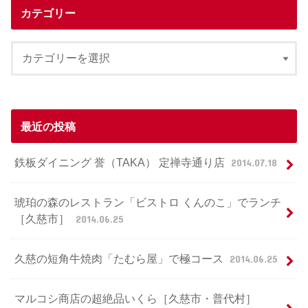
カテゴリー
最近の投稿
鉄板ダイニング 誉（TAKA） 定禅寺通り店
2014.07.18
琥珀の森のレストラン「ビストロ くんのこ」でランチ
［久慈市］
2014.06.25
久慈の短角牛焼肉「たむら屋」で極コース
2014.06.25
マルコシ商店の超絶品いくら［久慈市・普代村］