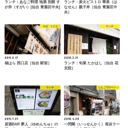
ランチ：あなご料理 地酒 別館 す
ランチ：炭火ビストロ 華泉（は
が井（すがい）[仙台 青葉区中央]
なせん）親子丼［仙台 青葉区中
央］
そば・うどん
ランチ
2011.2.17
2010.3.31
福はら 西口店［仙台 駅前］
ランチ：旬菜 たかはし［仙台 花
京院］
ランチ
とんこつラーメン
2011.7.21
2010.4.20
居酒BAR 夢人（ゆめんちゅ）の
一閃閣（いっせんかく）長浜ラー