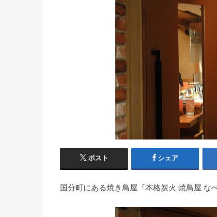
ポスト
シェア
国分町にある焼き鳥屋『本格炭火 焼鳥屋 な