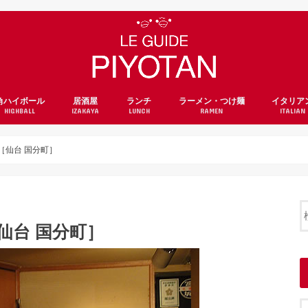
角ハイボール
居酒屋
ランチ
ラーメン・つけ麺
イタリア
HIGHBALL
IZAKAYA
LUNCH
RAMEN
ITALIAN
［仙台 国分町］
仙台 国分町］