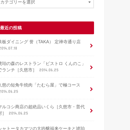
最近の投稿
鉄板ダイニング 誉（TAKA） 定禅寺通り店
2014.07.18
琥珀の森のレストラン「ビストロ くんのこ」
でランチ［久慈市］
2014.06.25
久慈の短角牛焼肉「たむら屋」で極コース
2014.06.25
マルコシ商店の超絶品いくら［久慈市・普代
村］
2014.06.25
シャトータカマツの大吟醸福来ケーキと琥珀