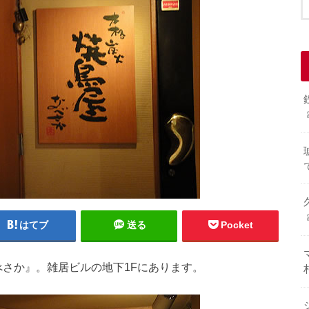
はてブ
送る
Pocket
べさか』。雑居ビルの地下1Fにあります。