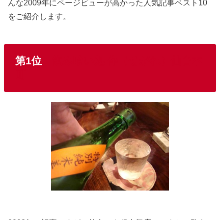
んな2009年にページビューが高かった人気記事ベスト10
をご紹介します。
第1位
飲み喰い処 伜（せがれ）仙台本
町