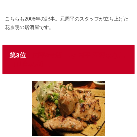
こちらも2008年の記事。元周平のスタッフが立ち上げた
花京院の居酒屋です。
第3位
周平3号店 Hey!周平 五橋はなれ
［仙台駅東口］