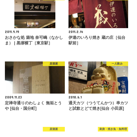
2011.9.19
2011.2.14
おさかな処 築地 奈可嶋（なかし
伊達のいろり焼き 蔵の庄［仙台
ま） | 黒塀横丁［東京駅］
駅前］
居酒屋
一人飲み
2009.11.23
2010.6.1
定禅寺通りのわしょく 無垢とう
通天カツ（つうてんかつ）串カツ
や [仙台・国分町]
と試飲とどて焼き[仙台 小田原]
居酒屋
刺身・焼き魚・魚料理