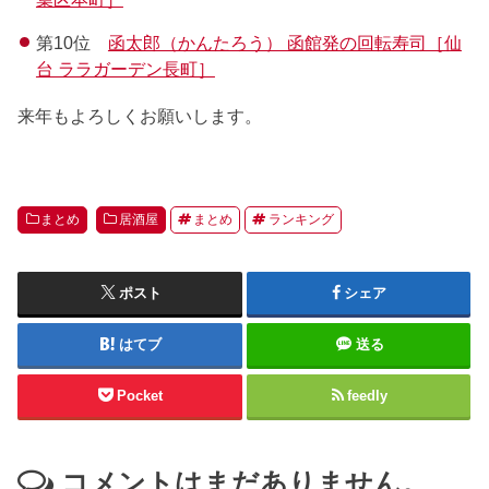
第10位
函太郎（かんたろう） 函館発の回転寿司［仙
台 ララガーデン長町］
来年もよろしくお願いします。
まとめ
居酒屋
まとめ
ランキング
ポスト
シェア
はてブ
送る
Pocket
feedly
コメントはまだありません。