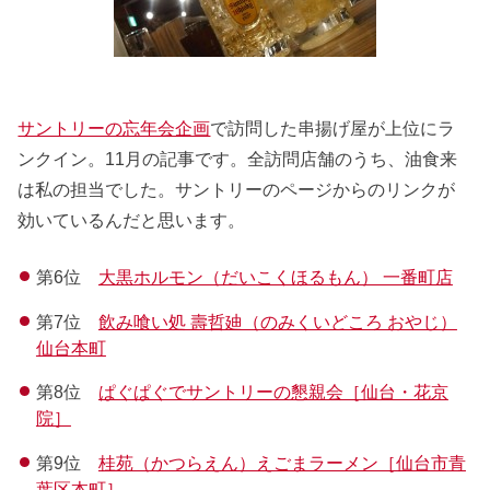
サントリーの忘年会企画
で訪問した串揚げ屋が上位にラ
ンクイン。11月の記事です。全訪問店舗のうち、油食来
は私の担当でした。サントリーのページからのリンクが
効いているんだと思います。
第6位
大黒ホルモン（だいこくほるもん） 一番町店
第7位
飲み喰い処 壽哲廸（のみくいどころ おやじ）
仙台本町
第8位
ぱぐぱぐでサントリーの懇親会［仙台・花京
院］
第9位
桂苑（かつらえん）えごまラーメン［仙台市青
葉区本町］