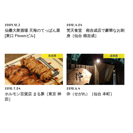
2009.12.3
2012.4.24
仙臺大衆酒場 天海のてっぱん屋
梵天食堂 南吉成店で豪華なお刺
[東口 Ftownビル]
身［仙台 南吉成］
居酒屋
居酒屋
2010.7.24
2010.6.4
ホルモン百貨店 まる豚［東京 神
伜（せがれ）［仙台 本町］
田］