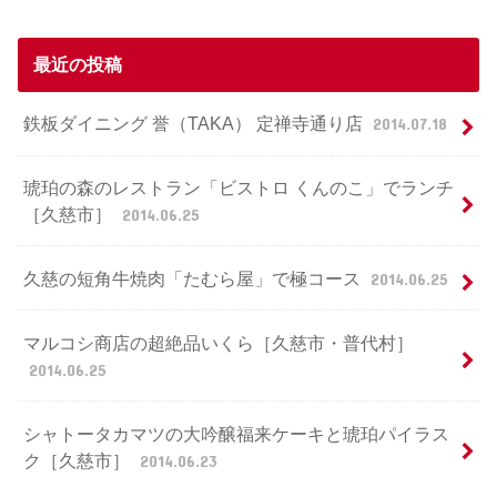
最近の投稿
鉄板ダイニング 誉（TAKA） 定禅寺通り店
2014.07.18
琥珀の森のレストラン「ビストロ くんのこ」でランチ
［久慈市］
2014.06.25
久慈の短角牛焼肉「たむら屋」で極コース
2014.06.25
マルコシ商店の超絶品いくら［久慈市・普代村］
2014.06.25
シャトータカマツの大吟醸福来ケーキと琥珀パイラス
ク［久慈市］
2014.06.23