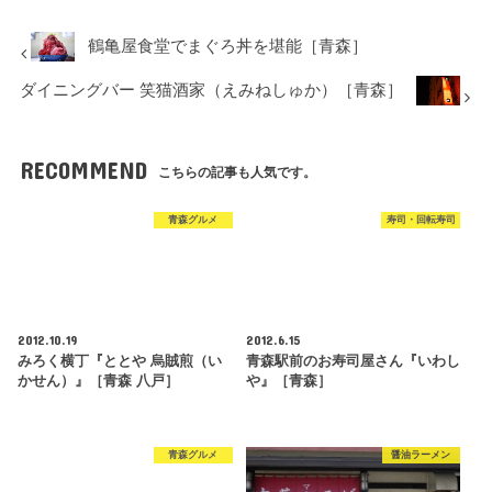
鶴亀屋食堂でまぐろ丼を堪能［青森］
ダイニングバー 笑猫酒家（えみねしゅか）［青森］
RECOMMEND
こちらの記事も人気です。
青森グルメ
寿司・回転寿司
2012.10.19
2012.6.15
みろく横丁『ととや 烏賊煎（い
青森駅前のお寿司屋さん『いわし
かせん）』［青森 八戸］
や』［青森］
青森グルメ
醤油ラーメン