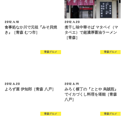
2012.4.18
2012.4.20
食事処なか川で元祖『みそ貝焼
煮干し味中華そば マタベイ（マ
き』［青森 むつ市］
タベエ）で超濃厚醤油ラーメン
［青森］
青森グルメ
青森グルメ
2012.6.20
2012.6.19
よろず屋 伊知郎［青森 八戸］
みろく横丁の『ととや 烏賊煎』
でイカづくし料理を堪能［青森
八戸］
青森グルメ
青森グルメ