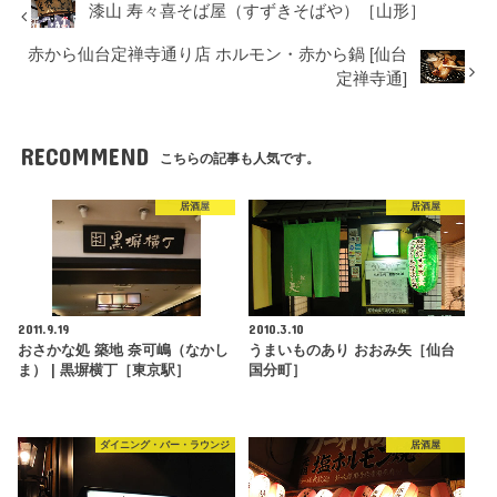
漆山 寿々喜そば屋（すずきそばや）［山形］
赤から仙台定禅寺通り店 ホルモン・赤から鍋 [仙台
定禅寺通]
RECOMMEND
こちらの記事も人気です。
居酒屋
居酒屋
2011.9.19
2010.3.10
おさかな処 築地 奈可嶋（なかし
うまいものあり おおみ矢［仙台
ま） | 黒塀横丁［東京駅］
国分町］
ダイニング・バー・ラウンジ
居酒屋