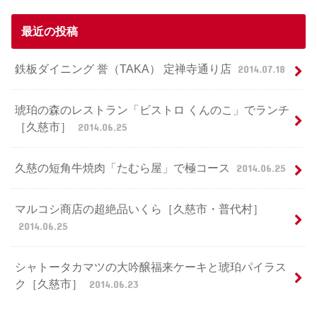
最近の投稿
鉄板ダイニング 誉（TAKA） 定禅寺通り店
2014.07.18
琥珀の森のレストラン「ビストロ くんのこ」でランチ
［久慈市］
2014.06.25
久慈の短角牛焼肉「たむら屋」で極コース
2014.06.25
マルコシ商店の超絶品いくら［久慈市・普代村］
2014.06.25
シャトータカマツの大吟醸福来ケーキと琥珀パイラス
ク［久慈市］
2014.06.23