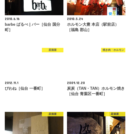
2010.6.16
2010.5.24
barbe ばるべ | バー［仙台 国分
ホルモン大豊 本店（駅前店）
町］
［福島 郡山］
居酒屋
焼き肉・ホルモン
2012.11.1
2009.12.20
びわね［仙台 一番町］
炭炭（TAN・TAN）ホルモン焼き
［仙台 青葉区一番町］
居酒屋
居酒屋