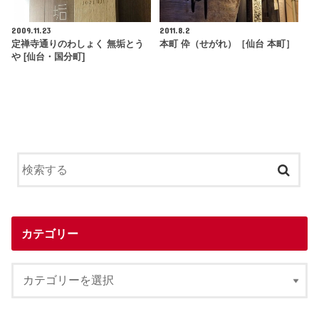
2009.11.23
2011.8.2
定禅寺通りのわしょく 無垢とう
本町 伜（せがれ）［仙台 本町］
や [仙台・国分町]
カテゴリー