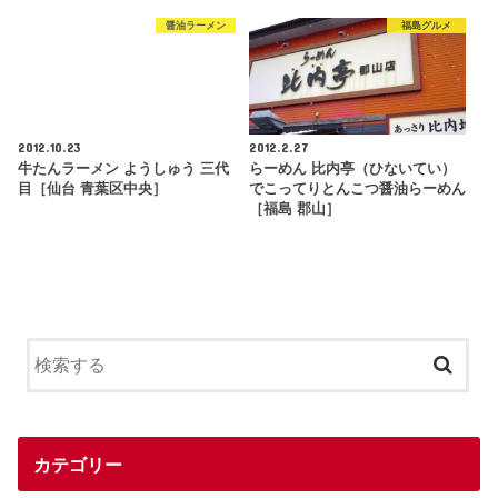
醤油ラーメン
福島グルメ
2012.10.23
2012.2.27
牛たんラーメン ようしゅう 三代
らーめん 比内亭（ひないてい）
目［仙台 青葉区中央］
でこってりとんこつ醤油らーめん
［福島 郡山］
カテゴリー