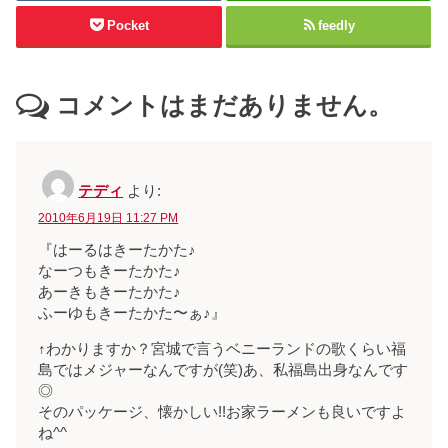
Pocket
feedly
コメントはまだありません。
テディ
より:
2010年6月19日 11:27 PM
『はーるはきーたかた♪
なーつもきーたかた♪
あーきもきーたかた♪
ふーゆもきーたかた〜ぁ♪』
↑わかりますか？宮城で言うベニーランドの歌くらい福
島ではメジャーなんですが(笑)あ、私福島出身なんです
◎
そのパッケージ、懐かしい!!お家ラーメンも良いですよ
ね^^