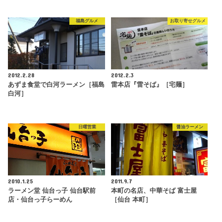
福島グルメ
お取り寄せグルメ
2012.2.28
2012.2.3
あずま食堂で白河ラーメン［福島
雷本店『雷そば』［宅麺］
白河］
日曜営業
醤油ラーメン
2010.1.25
2011.9.7
ラーメン堂 仙台っ子 仙台駅前
本町の名店、中華そば 富士屋
店・仙台っ子らーめん
［仙台 本町］