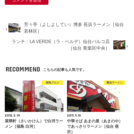
芳々亭（よしよしてい）博多 長浜ラーメン［仙台
若林区］
ランチ：LA VERDE（ラ・ベルデ）仙台パルコ店
［仙台 青葉区中央］
RECOMMEND
こちらの記事も人気です。
福島グルメ
醤油ラーメン
2010.5.19
2011.9.15
菜華軒（さいかけん）で白河ラー
中華そば あまの屋（あまのや）
メン［福島 白河］
であっさりラーメン［仙台 燕
沢］