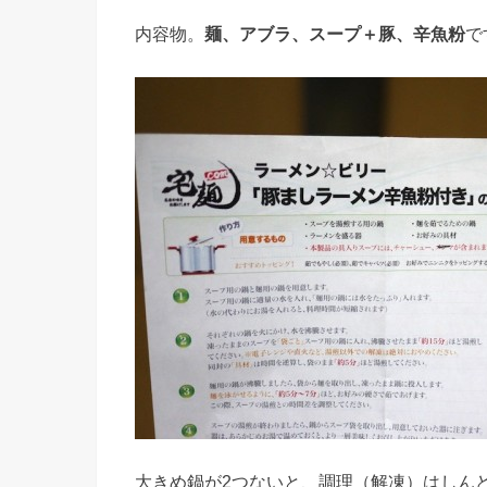
内容物。
麺、アブラ、スープ＋豚、辛魚粉
で
大きめ鍋が2つないと、調理（解凍）はしん