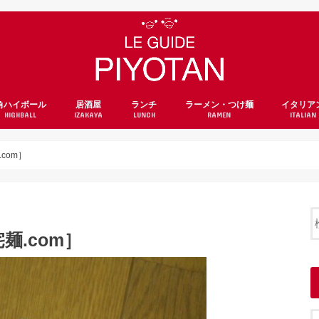
角ハイボール
居酒屋
ランチ
ラーメン・つけ麺
イタリア
HIGHBALL
IZAKAYA
LUNCH
RAMEN
ITALIAN
com］
.com］