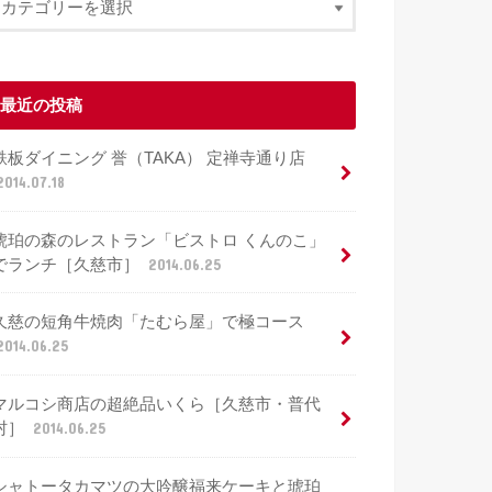
最近の投稿
鉄板ダイニング 誉（TAKA） 定禅寺通り店
2014.07.18
琥珀の森のレストラン「ビストロ くんのこ」
でランチ［久慈市］
2014.06.25
久慈の短角牛焼肉「たむら屋」で極コース
2014.06.25
マルコシ商店の超絶品いくら［久慈市・普代
村］
2014.06.25
シャトータカマツの大吟醸福来ケーキと琥珀