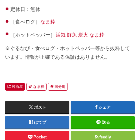
定休日：無休
［食べログ］
なま粋
［ホットペッパー］
活気 鮮魚 炭火 なま粋
※ぐるなび・食べログ・ホットペッパー等から抜粋して
います。情報が正確である保証はありません。
居酒屋
なま粋
国分町
ポスト
シェア
はてブ
送る
Pocket
feedly