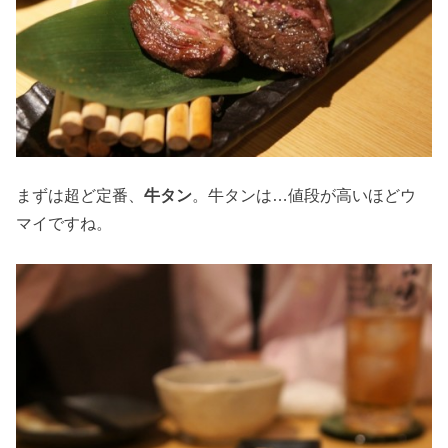
まずは超ど定番、
牛タン
。牛タンは…値段が高いほどウ
マイですね。