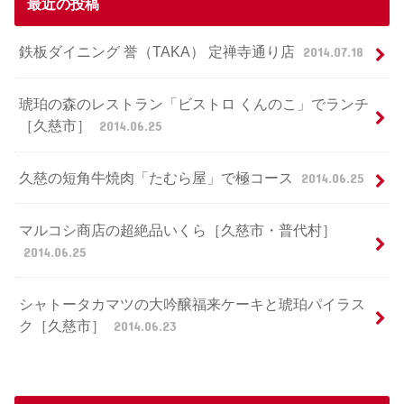
最近の投稿
鉄板ダイニング 誉（TAKA） 定禅寺通り店
2014.07.18
琥珀の森のレストラン「ビストロ くんのこ」でランチ
［久慈市］
2014.06.25
久慈の短角牛焼肉「たむら屋」で極コース
2014.06.25
マルコシ商店の超絶品いくら［久慈市・普代村］
2014.06.25
シャトータカマツの大吟醸福来ケーキと琥珀パイラス
ク［久慈市］
2014.06.23