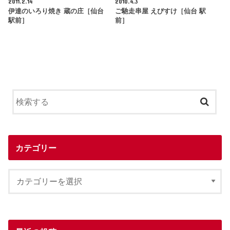
2011.2.14
2010.4.3
伊達のいろり焼き 蔵の庄［仙台
ご馳走串屋 えびすけ［仙台 駅
駅前］
前］
カテゴリー