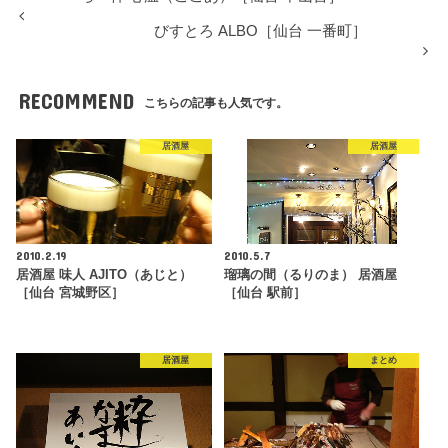
びすとろ ALBO［仙台 一番町］
RECOMMEND
こちらの記事も人気です。
居酒屋
居酒屋
2010.2.19
2010.5.7
居酒屋 味人 AJITO（あじと）
瑠璃の間（るりのま） 居酒屋
［仙台 宮城野区］
［仙台 駅前］
居酒屋
まとめ