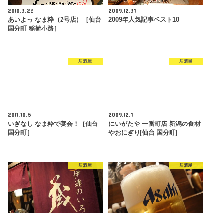
2010.3.22
2009.12.31
あいよっ なま粋（2号店）［仙台
2009年人気記事ベスト10
国分町 稲荷小路］
居酒屋
居酒屋
2011.10.5
2009.12.1
いぎなし なま粋で宴会！［仙台
にいがたや 一番町店 新潟の食材
国分町］
やおにぎり[仙台 国分町]
居酒屋
居酒屋