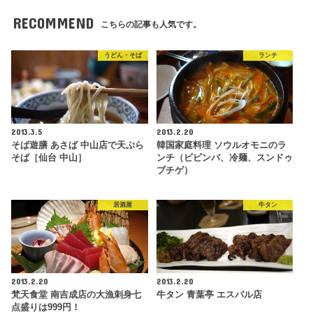
RECOMMEND
こちらの記事も人気です。
うどん・そば
ランチ
2013.3.5
2013.2.20
そば遊膳 あさば 中山店で天ぷら
韓国家庭料理 ソウルオモニのラ
そば［仙台 中山］
ンチ（ビビンバ、冷麺、スンドゥ
ブチゲ）
居酒屋
牛タン
2013.2.20
2013.2.20
梵天食堂 南吉成店の大漁刺身七
牛タン 青葉亭 エスパル店
点盛りは999円！