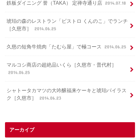
鉄板ダイニング 誉（TAKA） 定禅寺通り店
2014.07.18
琥珀の森のレストラン「ビストロ くんのこ」でランチ
［久慈市］
2014.06.25
久慈の短角牛焼肉「たむら屋」で極コース
2014.06.25
マルコシ商店の超絶品いくら［久慈市・普代村］
2014.06.25
シャトータカマツの大吟醸福来ケーキと琥珀パイラス
ク［久慈市］
2014.06.23
アーカイブ