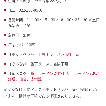
住所：宮城県仙台市青葉区中央1-7-2
TEL：022-268-8538
営業時間：11：00〜15：30／18：00〜23：30 ※土日
祝は通し営業
定休日：無休
店キャパ：13席
［ホットペッパー］
番丁ラーメン名掛丁店
［ぐるなび］番丁ラーメン名掛丁店
［食べログ］
番丁ラーメン 名掛丁店 （ラーメン / あお
ば通、仙台、広瀬通）
※ぐるなび・食べログ・ホットペッパー等から抜粋して
います。情報が正確である保証はありません。