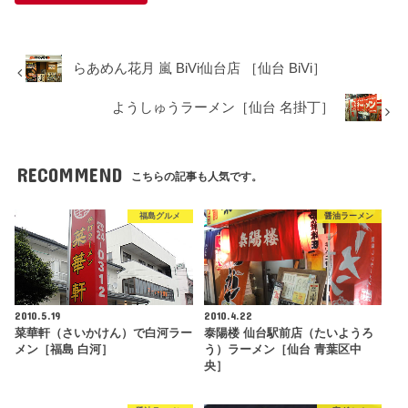
らあめん花月 嵐 BiVi仙台店 ［仙台 BiVi］
ようしゅうラーメン［仙台 名掛丁］
RECOMMEND
こちらの記事も人気です。
福島グルメ
醤油ラーメン
2010.5.19
2010.4.22
菜華軒（さいかけん）で白河ラー
泰陽楼 仙台駅前店（たいようろ
メン［福島 白河］
う）ラーメン［仙台 青葉区中
央］