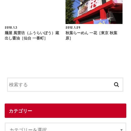
2010.1.3
2012.1.29
麺屋 風雷坊（ふうらいぼう）蔵
秋葉らーめん 一花［東京 秋葉
出し醤油［仙台 一番町］
原］
カテゴリー