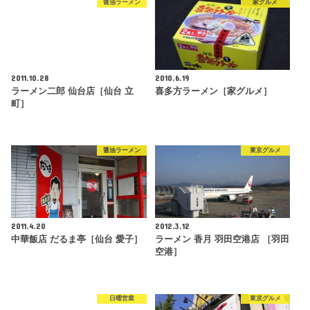
醤油ラーメン
家グルメ
2011.10.28
2010.6.19
ラーメン二郎 仙台店［仙台 立
喜多方ラーメン［家グルメ］
町］
醤油ラーメン
東京グルメ
2011.4.20
2012.3.12
中華飯店 だるま亭［仙台 愛子］
ラーメン 香月 羽田空港店 ［羽田
空港］
日曜営業
東京グルメ